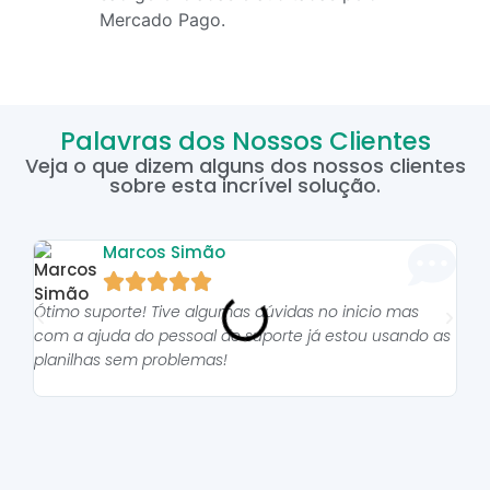
Mercado Pago.
Palavras dos Nossos Clientes
Veja o que dizem alguns dos nossos clientes
sobre esta incrível solução.
Marcos Simão





Ótimo suporte! Tive algumas dúvidas no inicio mas
As p
com a ajuda do pessoal do suporte já estou usando as
pro
planilhas sem problemas!