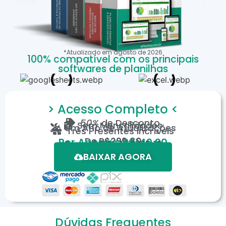
*Atualizado em
agosto
de
2026
100% compatível com os principais
softwares de planilhas
> Acesso Completo <
50%
de Desconto
Sem Mensalidades
Um Ano de Atualizações
Três Presentes Incríveis
De
R$299,80
Por Apenas: R$149,90
Em até 12X de R$15,19
*Oferta válida por tempo limitado.
BAIXAR AGORA
Dúvidas Frequentes