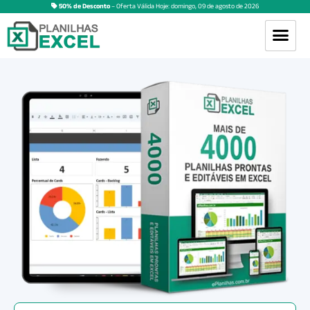
50% de Desconto
– Oferta Válida Hoje:
domingo
,
09
de
agosto
de
2026