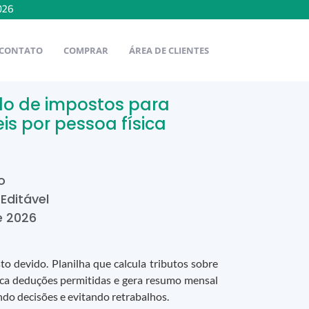
026
CONTATO
COMPRAR
ÁREA DE CLIENTES
ulo de impostos para
is por pessoa física
o
 Editável
e
2026
to devido. Planilha que calcula tributos sobre
plica deduções permitidas e gera resumo mensal
tando decisões e evitando retrabalhos.