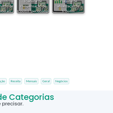
 controle
Planilha de
Planilha de
mento de
compensação de
atualização de
federais
tributos (per/dcomp)
tributos
ação
Receita
Mensais
Geral
Negócios
de Categorias
precisar.