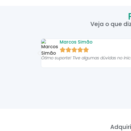
Veja o que di
Marcos Simão





Ótimo suporte! Tive algumas dúvidas no ini
Adquiri