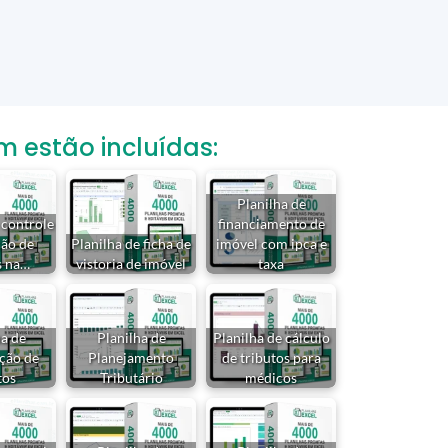
estão incluídas:
Planilha de
 controle
financiamento de
ção de
Planilha de ficha de
imóvel com ipca e
s na…
vistoria de imóvel
taxa
ha de
Planilha de
Planilha de cálculo
ção de
Planejamento
de tributos para
tos
Tributário
médicos