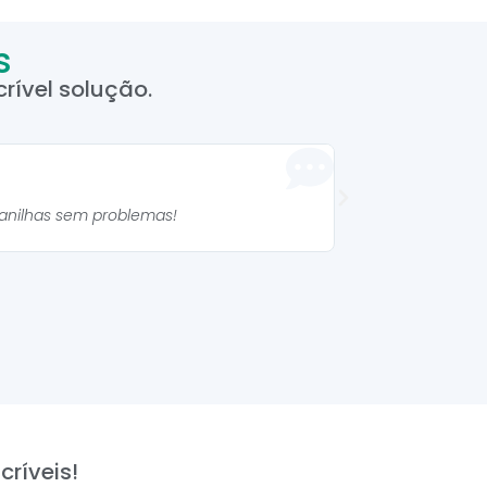
s
rível solução.
Manuela 



lanilhas sem problemas!
As planilhas são mu
críveis!