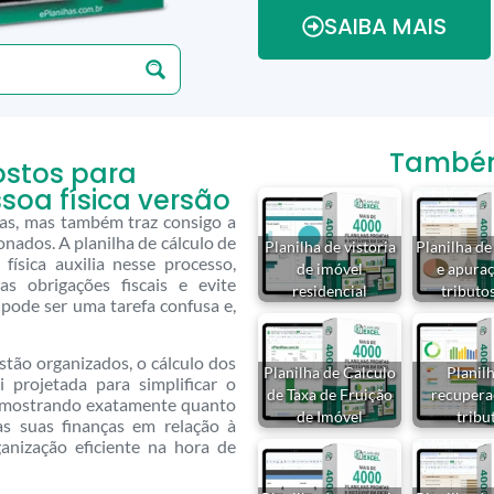
SAIBA MAIS
Também 
ostos para
soa física versão
tas, mas também traz consigo a
onados. A planilha de cálculo de
Planilha de vistoria
Planilha de
ísica auxilia nesse processo,
de imóvel
e apura
 obrigações fiscais e evite
residencial
tributo
 pode ser uma tarefa confusa e,
tão organizados, o cálculo dos
Planilha de Calculo
Planil
i projetada para simplificar o
de Taxa de Fruição
recupera
 mostrando exatamente quanto
de Imóvel
tribu
as suas finanças em relação à
anização eficiente na hora de