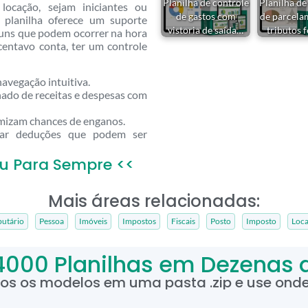
Planilha de controle
Planilha de
locação, sejam iniciantes ou
de gastos com
de parcela
 A planilha oferece um suporte
vistoria de saída…
tributos 
omuns que podem ocorrer na hora
centavo conta, ter um controle
navegação intuitiva.
hado de receitas e despesas com
mizam chances de enganos.
car deduções que podem ser
u Para Sempre <<
Mais áreas relacionadas:
butário
Pessoa
Imóveis
Impostos
Fiscais
Posto
Imposto
Loc
4000 Planilhas em Dezenas 
dos os modelos em uma pasta .zip e use onde 