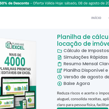
50% de Desconto
– Oferta Válida Hoje:
sábado
,
08
de
agosto
de
2
INÍCIO
Planilha de cálc
locação de imóve
Cálculo de Impostos
Simulações Rápidas
Resumo Mensal Clar
Planilha Disponível e
Versão de
agosto
d
Baixe Agora
Reduza riscos e acerte o impos
aluguel, consolida receitas, a
claro para pessoa física, facili