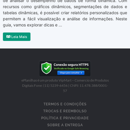
de analisar o desempenho de dados de forma dinâmica. Com
recursos como gráficos dinâmicos, segmentações de dados e
tabelas dinâmicas, é possível criar relatórios personalizados que
permitem a fácil visualização e análise de informações. Neste
guia, vamos explorar dicas e ...
Leia Mais
ePlanilhas é um produto VipMart – Comercio de Produtos
Digitais Fone: (11) 5239-6456 | CNPJ: 11.478.388/0001-
57
TERMOS E CONDIÇÕES
TROCAS E REEMBOLSO
POLÍTICA E PRIVACIDADE
SOBRE A ENTREGA