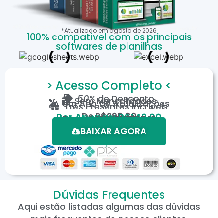
*Atualizado em
agosto
de
2026
100% compatível com os principais
softwares de planilhas
> Acesso Completo <
50%
de Desconto
Sem Mensalidades
Um Ano de Atualizações
Três Presentes Incríveis
De
R$299,80
Por Apenas: R$149,90
Em até 12X de R$15,19
*Oferta válida por tempo limitado.
BAIXAR AGORA
Dúvidas Frequentes
Aqui estão listadas algumas das dúvidas