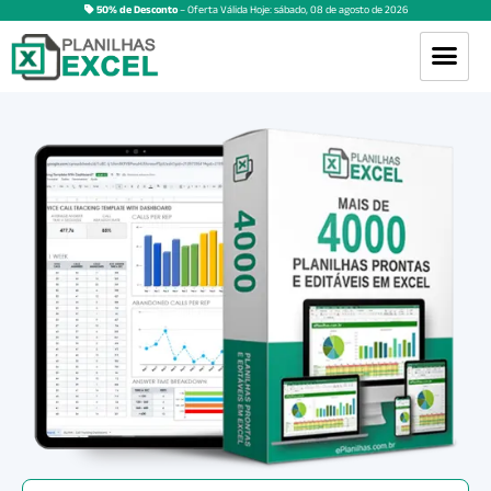
50% de Desconto
– Oferta Válida Hoje:
sábado
,
08
de
agosto
de
2026