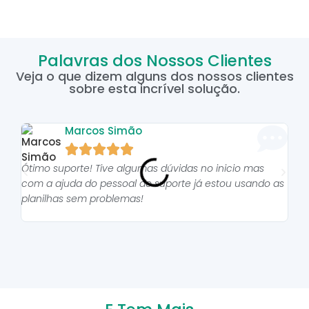
Palavras dos Nossos Clientes
Veja o que dizem alguns dos nossos clientes
sobre esta incrível solução.
Marcos Simão





Ótimo suporte! Tive algumas dúvidas no inicio mas
As p
com a ajuda do pessoal do suporte já estou usando as
pro
planilhas sem problemas!