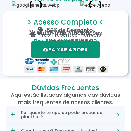
> Acesso Completo <
50%
de Desconto
Sem Mensalidades
Um Ano de Atualizações
Três Presentes Incríveis
De
R$299,80
Por Apenas: R$149,90
Em até 12X de R$15,19
*Oferta válida por tempo limitado.
BAIXAR AGORA
Dúvidas Frequentes
Aqui estão listadas algumas das dúvidas
mais frequentes de nossos clientes.
Por quanto tempo eu poderei usar as
planilhas?
Quanto custa? Tem mensalidades?