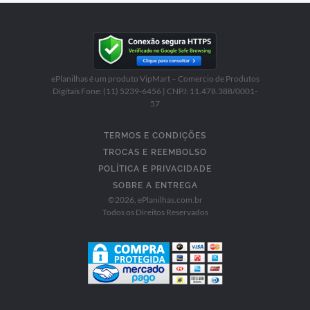
ePlanilhas é um produto VipMart – Comercio de Produtos
Digitais Fone: (11) 5239-6456 | CNPJ: 11.478.388/0001-
57
TERMOS E CONDIÇÕES
TROCAS E REEMBOLSO
POLÍTICA E PRIVACIDADE
SOBRE A ENTREGA
©
2026
, ePlanilhas.com.br
Todos os Direitos Reservados