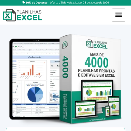
50% de Desconto
– Oferta Válida Hoje:
sábado
,
08
de
agosto
de
2026