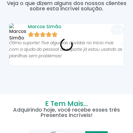
Veja o que dizem alguns dos nossos clientes
sobre esta incrível solução.
Marcos Simão





Ótimo suporte! Tive algumas dúvidas no inicio mas
As p
com a ajuda do pessoal do suporte já estou usando as
pro
planilhas sem problemas!
E Tem Mais...
Adquirindo hoje, você recebe esses três
Presentes incríveis!